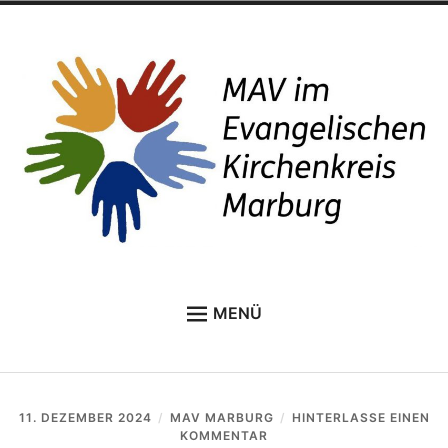
Zum
Inhalt
springen
MAV im Kirchenkreis
MENÜ
Marburg
STARTSEITE
DAS SIND WIR
11. DEZEMBER 2024
MAV MARBURG
HINTERLASSE EINEN
Unter
THEMEN A-Z
AUF
KOMMENTAR
anzei