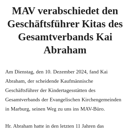
MAV
Unter
KONTAKT
VERABSCHIEDET
MAV verabschiedet den
anzei
DEN
AKTUELLES
GESCHÄFTSFÜHRER
Geschäftsführer Kitas des
KITAS
VERANSTALTUNGEN
DES
GESAMTVERBANDS
Gesamtverbands Kai
DOWNLOADS
KAI
ABRAHAM
Abraham
Am Dienstag, den 10. Dezember 2024, fand Kai
Abraham, der scheidende Kaufmännische
Geschäftsführer der Kindertagesstätten des
Gesamtverbands der Evangelischen Kirchengemeinden
in Marburg, seinen Weg zu uns ins MAV-Büro.
Hr. Abraham hatte in den letzten 11 Jahren das