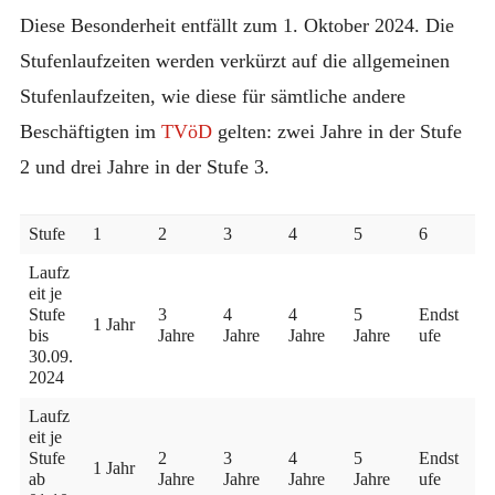
Diese Besonderheit entfällt zum 1. Oktober 2024. Die
Stufenlaufzeiten werden verkürzt auf die allgemeinen
Stufenlaufzeiten, wie diese für sämtliche andere
Beschäftigten im
TVöD
gelten: zwei Jahre in der Stufe
2 und drei Jahre in der Stufe 3.
Stufe
1
2
3
4
5
6
Laufz
eit je
Stufe
3
4
4
5
Endst
1 Jahr
bis
Jahre
Jahre
Jahre
Jahre
ufe
30.09.
2024
Laufz
eit je
Stufe
2
3
4
5
Endst
1 Jahr
ab
Jahre
Jahre
Jahre
Jahre
ufe