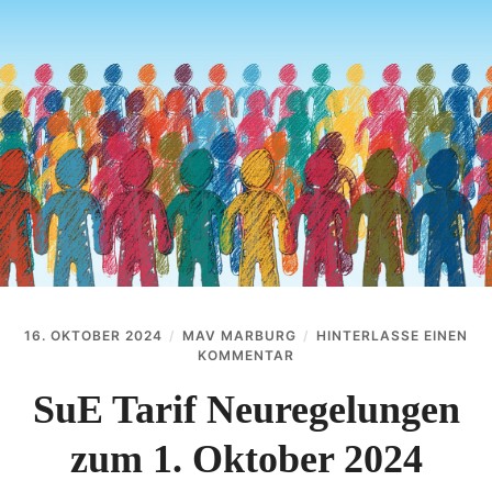
Unter
KONTAKT
anzei
AKTUELLES
VERANSTALTUNGEN
DOWNLOADS
16. OKTOBER 2024
MAV MARBURG
HINTERLASSE EINEN
AUF
KOMMENTAR
SUE
TARIF
SuE Tarif Neuregelungen
NEUREGELUNGEN
ZUM
zum 1. Oktober 2024
1.
OKTOBER